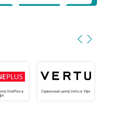
нтр OnePlus в
Сервисный центр Vertu в Уфе
Сервисный це
фе