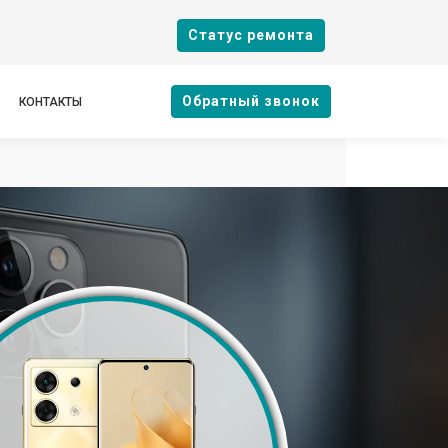
Cтатус ремонта
Oбратный звонок
КОНТАКТЫ