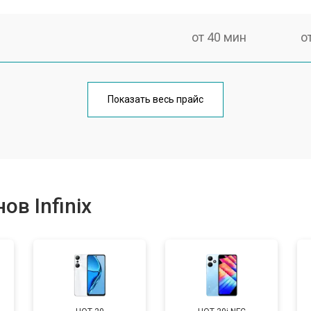
от 40 мин
о
от 70 мин
о
Показать весь прайс
от 50 мин
о
от 70 мин
о
в Infinix
от 60 мин
о
от 60 мин
о