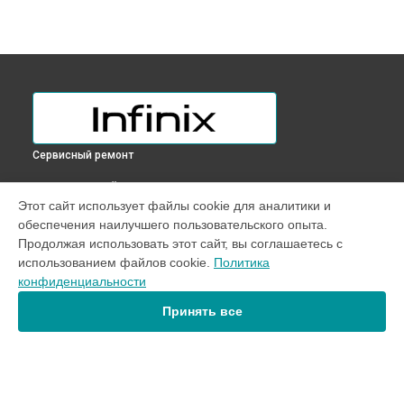
Сервисный ремонт
ВЫБЕРИ СВОЙ ГОРОД
Этот сайт использует файлы cookie для аналитики и
Замена дисплея (экрана) телефона ZERO 30 5G Infinix в
обеспечения наилучшего пользовательского опыта.
Краснодаре
Продолжая использовать этот сайт, вы соглашаетесь с
Замена дисплея (экрана) телефона ZERO 30 5G Infinix в
использованием файлов cookie.
Политика
Ростове-на-Дону
конфиденциальности
Замена дисплея (экрана) телефона ZERO 30 5G Infinix в
Нижнем Новгороде
Принять все
Замена дисплея (экрана) телефона ZERO 30 5G Infinix в
Новосибирске
Замена дисплея (экрана) телефона ZERO 30 5G Infinix в
Челябинске
Замена дисплея (экрана) телефона ZERO 30 5G Infinix в