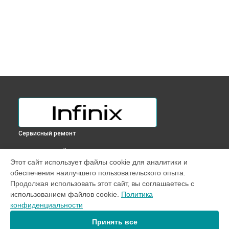
Сервисный ремонт
ВЫБЕРИ СВОЙ ГОРОД
Этот сайт использует файлы cookie для аналитики и
Ремонт камеры телефона Infinix в
Краснодаре
обеспечения наилучшего пользовательского опыта.
Ремонт камеры телефона Infinix в
Ростове-на-Дону
Продолжая использовать этот сайт, вы соглашаетесь с
Ремонт камеры телефона Infinix в
Нижнем Новгороде
использованием файлов cookie.
Политика
конфиденциальности
Ремонт камеры телефона Infinix в
Новосибирске
Ремонт камеры телефона Infinix в
Челябинске
Принять все
Ремонт камеры телефона Infinix в
Екатеринбурге