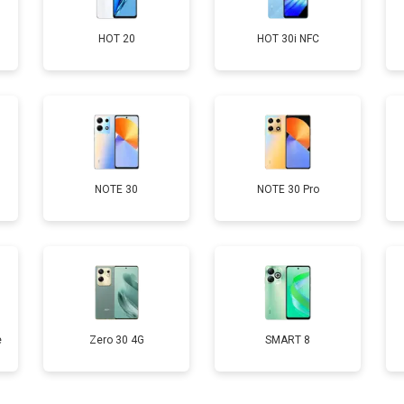
HOT 20
HOT 30i NFC
от 60 мин
о
от 50 мин
о
от 90 мин
о
NOTE 30
NOTE 30 Pro
от 40 мин
о
е
Zero 30 4G
SMART 8