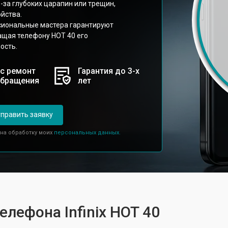
-за глубоких царапин или трещин,
йства.
ссиональные мастера гарантируют
ащая телефону HOT 40 его
ость.
с ремонт
Гарантия до 3-х
обращения
лет
править заявку
 на обработку моих
персональных данных.
елефона Infinix HOT 40