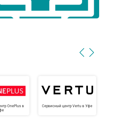
нтр OnePlus в
Сервисный центр Vertu в Уфе
Сервисный це
фе