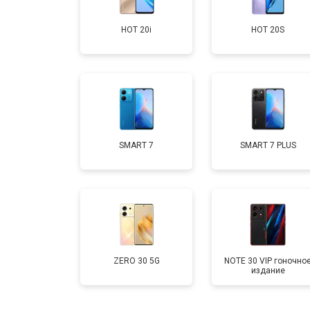
HOT 20i
HOT 20S
Замена аккумулятора
Замена кнопки включения
Ремонт цепи питания
SMART 7
SMART 7 PLUS
Ремонт динамика
ZERO 30 5G
NOTE 30 VIP гоночно
издание