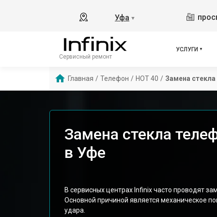
прос
Уфа
▼
УСЛУГИ
Сервисный ремонт
Главная
/
Телефон
/
HOT 40
/
Замена стекла
Замена стекла телефо
в Уфе
В сервисных центрах Infinix часто проводят за
Основной причиной является механическое по
удара.