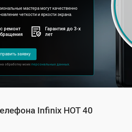
сиональные мастера могут качественно
новление четкости и яркости экрана.
с ремонт
Гарантия до 3-х
обращения
лет
править заявку
 на обработку моих
персональных данных.
елефона Infinix HOT 40