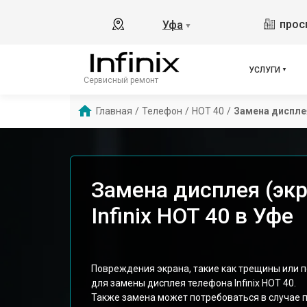
прос
Уфа
▼
УСЛУГИ
Сервисный ремонт
Главная
/
Телефон
/
HOT 40
/
Замена дисплея
Замена дисплея (эк
Infinix HOT 40 в Уфе
Повреждения экрана, такие как трещины или 
для замены дисплея телефона Infinix HOT 40.
Также замена может потребоваться в случае 