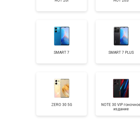
HOT 20i
HOT 20S
Замена аккумулятора
Замена кнопки включения
Ремонт цепи питания
SMART 7
SMART 7 PLUS
Ремонт динамика
ZERO 30 5G
NOTE 30 VIP гоночно
издание