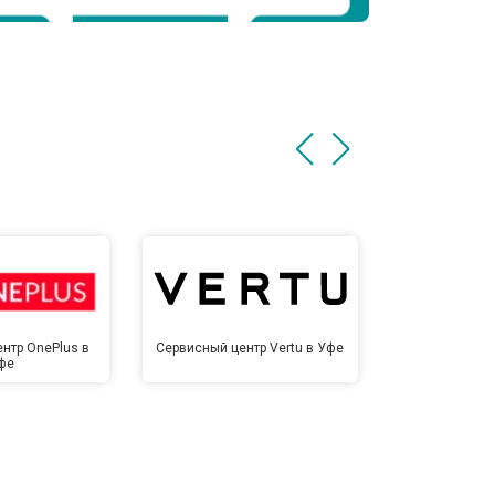
нтр OnePlus в
Сервисный центр Vertu в Уфе
Сервисный це
фе