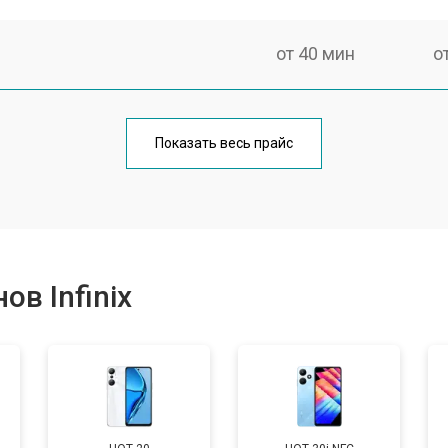
от 40 мин
о
от 70 мин
о
Показать весь прайс
от 50 мин
о
от 70 мин
о
в Infinix
от 60 мин
о
от 60 мин
о