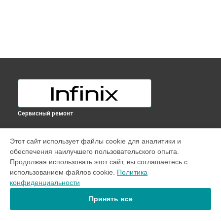
Сервисный ремонт
ВЫБЕРИ СВОЙ ГОРОД
Этот сайт использует файлы cookie для аналитики и
Ремонт GPS-модуля телефона HOT 20 Infinix в
Краснодаре
обеспечения наилучшего пользовательского опыта.
Ремонт GPS-модуля телефона HOT 20 Infinix в
Ростове-на-
Продолжая использовать этот сайт, вы соглашаетесь с
Дону
использованием файлов cookie.
Политика
Ремонт GPS-модуля телефона HOT 20 Infinix в
Нижнем
конфиденциальности
Новгороде
Принять все
Ремонт GPS-модуля телефона HOT 20 Infinix в
Новосибирске
Ремонт GPS-модуля телефона HOT 20 Infinix в
Челябинске