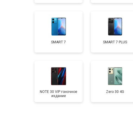
Замена аккумулятора
Ремонт цепи питания
SMART 7
SMART 7 PLUS
Ремонт динамика
NOTE 30 VIP гоночное
Zero 30 4G
издание