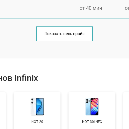
от 40 мин
о
от 70 мин
о
Показать весь прайс
от 50 мин
о
от 70 мин
о
в Infinix
от 60 мин
о
от 60 мин
о
HOT 20
HOT 30i NFC
от 60 мин
о