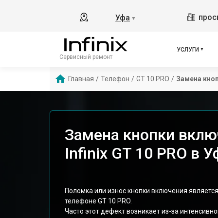
прос
Уфа
▼
УСЛУГИ
Сервисный ремонт
Главная
/
Телефон
/
GT 10 PRO
/
Замена кно
Замена кнопки вклю
Infinix GT 10 PRO в У
Поломка или износ кнопки включения является
телефоне GT 10 PRO.
Часто этот дефект возникает из-за интенсивн