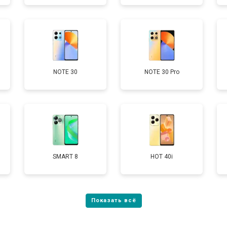
от 60 мин
о
от 90 мин
о
NOTE 30
NOTE 30 Pro
от 40 мин
о
SMART 8
HOT 40i