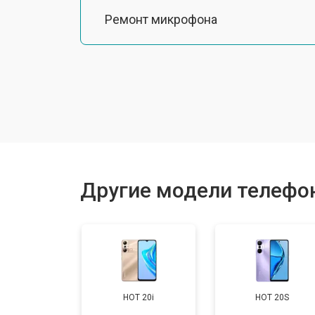
Ремонт микрофона
Замена шлейфа
Замена разъема питания
Ремонт камеры
Другие модели телефоно
Замена материнской платы
Замена задней крышки
HOT 20i
HOT 20S
Замена дисплея (экрана)