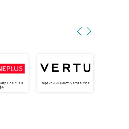
нтр OnePlus в
Сервисный центр Vertu в Уфе
Сервисный це
фе