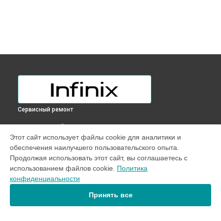
Сервисный ремонт
ВЫБЕРИ СВОЙ ГОРОД
Этот сайт использует файлы cookie для аналитики и
Замена USB порта ноутбука ZERO BOOK Infinix в
обеспечения наилучшего пользовательского опыта.
Краснодаре
Продолжая использовать этот сайт, вы соглашаетесь с
Замена USB порта ноутбука ZERO BOOK Infinix в
Ростове-на-
использованием файлов cookie.
Политика
Дону
конфиденциальности
Замена USB порта ноутбука ZERO BOOK Infinix в
Нижнем
Новгороде
Принять все
Замена USB порта ноутбука ZERO BOOK Infinix в
Новосибирске