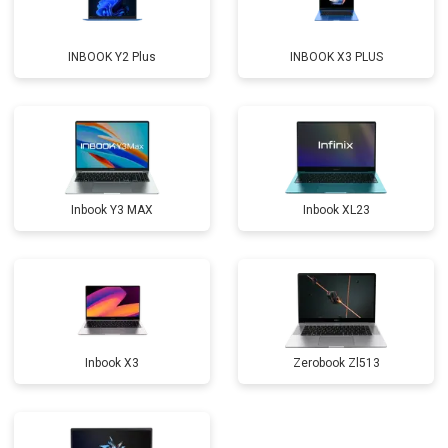
Замена оперативной памяти
от 1100 ₽
Заказать
INBOOK Y2 Plus
INBOOK X3 PLUS
Прошивка BIOS
от 1500 ₽
Заказать
Замена северного моста
от 3500 ₽
Заказать
Ремонт петель
от 3990 ₽
Заказать
Inbook Y3 MAX
Inbook XL23
Inbook X3
Zerobook Zl513