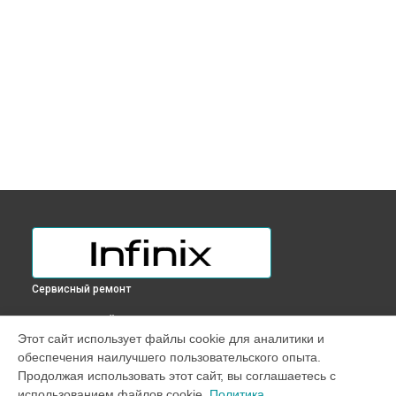
Сервисный ремонт
ВЫБЕРИ СВОЙ ГОРОД
Этот сайт использует файлы cookie для аналитики и
Чистка от пыли ноутбука ZERO BOOK Infinix в
Краснодаре
обеспечения наилучшего пользовательского опыта.
Чистка от пыли ноутбука ZERO BOOK Infinix в
Ростове-на-
Продолжая использовать этот сайт, вы соглашаетесь с
Дону
использованием файлов cookie.
Политика