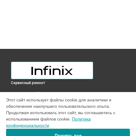
Сервисный ремонт
ВЫБЕРИ СВОЙ ГОРОД
Этот сайт использует файлы cookie для аналитики и
Установка видеокарты ноутбука Inbook Y3 MAX Infinix в
обеспечения наилучшего пользовательского опыта.
Краснодаре
Продолжая использовать этот сайт, вы соглашаетесь с
Установка видеокарты ноутбука Inbook Y3 MAX Infinix в
использованием файлов cookie.
Политика
Ростове-на-Дону
конфиденциальности
Установка видеокарты ноутбука Inbook Y3 MAX Infinix в
Нижнем Новгороде
Принять все