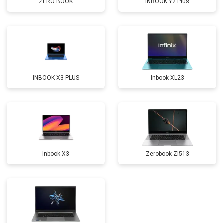
ZERO BOOK
INBOOK Y2 Plus
Прошивка BIOS
от 1500 ₽
Заказать
Замена северного моста
от 3500 ₽
Заказать
Ремонт петель
от 3990 ₽
Заказать
INBOOK X3 PLUS
Inbook XL23
Inbook X3
Zerobook Zl513