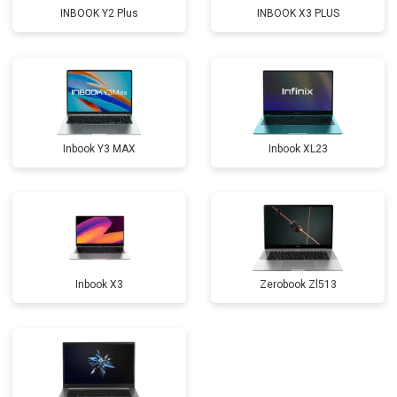
INBOOK Y2 Plus
INBOOK X3 PLUS
Прошивка BIOS
от 1500 ₽
Заказать
Замена северного моста
от 3500 ₽
Заказать
Ремонт петель
от 3990 ₽
Заказать
Inbook Y3 MAX
Inbook XL23
Inbook X3
Zerobook Zl513