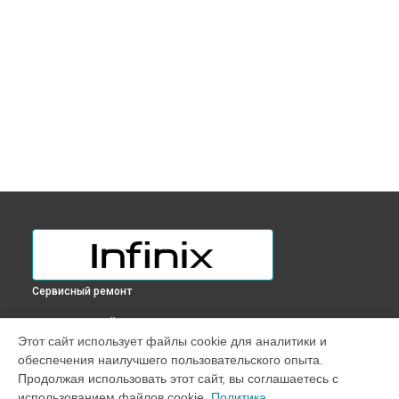
Сервисный ремонт
ВЫБЕРИ СВОЙ ГОРОД
Этот сайт использует файлы cookie для аналитики и
Чистка от пыли ноутбука Inbook XL23 Infinix в
Краснодаре
обеспечения наилучшего пользовательского опыта.
Чистка от пыли ноутбука Inbook XL23 Infinix в
Ростове-на-
Продолжая использовать этот сайт, вы соглашаетесь с
Дону
использованием файлов cookie.
Политика