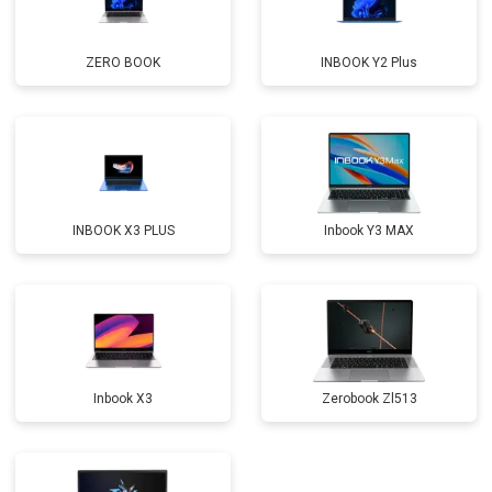
Замена оперативной памяти
от 1100 ₽
Заказать
ZERO BOOK
INBOOK Y2 Plus
Прошивка BIOS
от 1500 ₽
Заказать
Замена северного моста
от 3500 ₽
Заказать
Ремонт петель
от 3990 ₽
Заказать
INBOOK X3 PLUS
Inbook Y3 MAX
Inbook X3
Zerobook Zl513