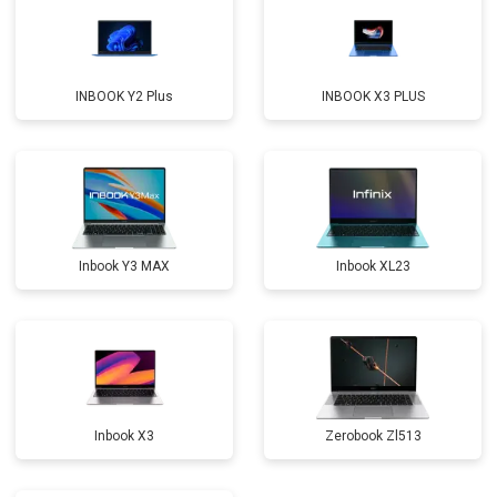
Замена микрофона
от 2600 ₽
Заказать
Замена оперативной памяти
от 1100 ₽
Заказать
INBOOK Y2 Plus
INBOOK X3 PLUS
Прошивка BIOS
от 1500 ₽
Заказать
Замена северного моста
от 3500 ₽
Заказать
Ремонт петель
от 3990 ₽
Заказать
Inbook Y3 MAX
Inbook XL23
Inbook X3
Zerobook Zl513